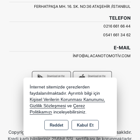
FERHATPAŞA MH. 16. SK. NO:36 ATAŞEHIR /İSTANBUL
TELEFON
0216 661 66 44
0541 661 34 62
E-MAIL
INFO@ALACANOTOMOTIV.COM
İnternet sitemizde çerezlerden
faydalanılmaktadır. Ayrıntılı bilgi için
Kişisel Verilerin Korunması Kanununu,
Gizlilik Sözleşmesi
ve
Çerez
Politikamızı
inceleyebilirsiniz.
Reddet
Kabul Et
Copyright 2026 alacanotomotiv.com.tr - Tüm hakları saklıdır.
Kredi kartı bilgileriniz 256bit SSL sertifikası ile korunmaktadır.