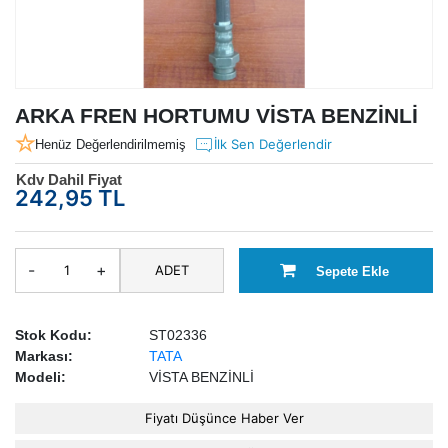
ARKA FREN HORTUMU VİSTA BENZİNLİ
İlk Sen Değerlendir
Henüz Değerlendirilmemiş
Kdv Dahil Fiyat
242,95 TL
-
+
ADET
Sepete Ekle
Stok Kodu:
ST02336
Markası:
TATA
Modeli:
VİSTA BENZİNLİ
Fiyatı Düşünce Haber Ver