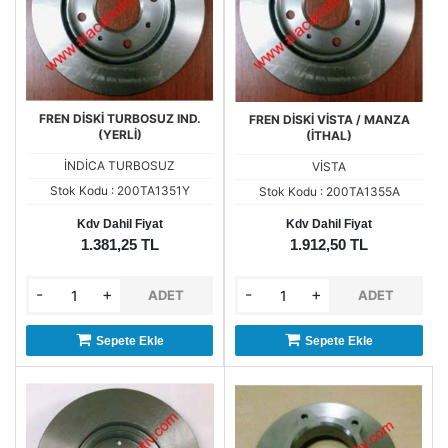
FREN DİSKİ TURBOSUZ IND.
FREN DİSKİ VİSTA / MANZA
(YERLİ)
(İTHAL)
İNDİCA TURBOSUZ
VİSTA
Stok Kodu : 200TA1351Y
Stok Kodu : 200TA1355A
Kdv Dahil Fiyat
Kdv Dahil Fiyat
1.381,25 TL
1.912,50 TL
-
+
-
+
ADET
ADET
Sepete Ekle
Sepete Ekle