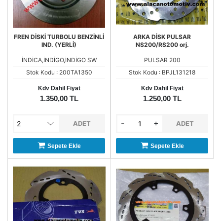
FREN DİSKİ TURBOLU BENZİNLİ
ARKA DİSK PULSAR
IND. (YERLİ)
NS200/RS200 orj.
İNDİCA,İNDİGO,İNDİGO SW
PULSAR 200
Stok Kodu : 200TA1350
Stok Kodu : BPJL131218
Kdv Dahil Fiyat
Kdv Dahil Fiyat
1.350,00 TL
1.250,00 TL
-
+
ADET
ADET
Sepete Ekle
Sepete Ekle