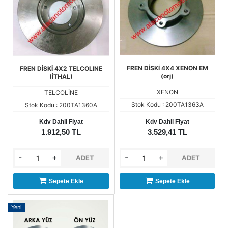
FREN DİSKİ 4X4 XENON EM
FREN DİSKİ 4X2 TELCOLINE
(orj)
(İTHAL)
XENON
TELCOLİNE
Stok Kodu : 200TA1363A
Stok Kodu : 200TA1360A
Kdv Dahil Fiyat
Kdv Dahil Fiyat
1.912,50 TL
3.529,41 TL
-
+
-
+
ADET
ADET
Sepete Ekle
Sepete Ekle
Yeni