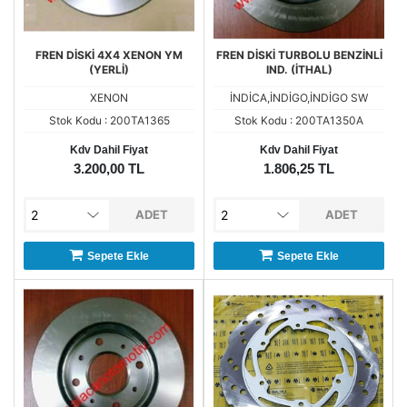
FREN DİSKİ 4X4 XENON YM
FREN DİSKİ TURBOLU BENZİNLİ
(YERLİ)
IND. (İTHAL)
XENON
İNDİCA,İNDİGO,İNDİGO SW
Stok Kodu : 200TA1365
Stok Kodu : 200TA1350A
Kdv Dahil Fiyat
Kdv Dahil Fiyat
3.200,00 TL
1.806,25 TL
ADET
ADET
Sepete Ekle
Sepete Ekle