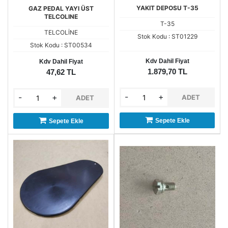
YAKIT DEPOSU T-35
GAZ PEDAL YAYI ÜST
TELCOLINE
T-35
TELCOLİNE
Stok Kodu : ST01229
Stok Kodu : ST00534
Kdv Dahil Fiyat
Kdv Dahil Fiyat
1.879,70 TL
47,62 TL
-
+
-
+
ADET
ADET
Sepete Ekle
Sepete Ekle