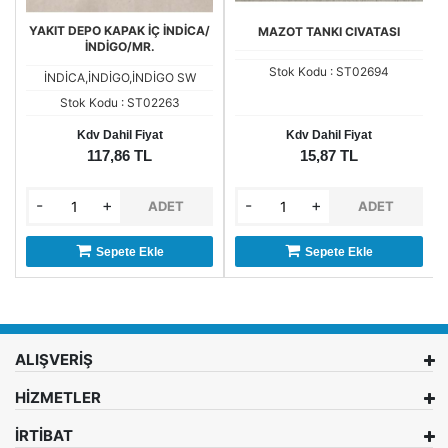
YAKIT DEPO KAPAK İÇ İNDİCA/
MAZOT TANKI CIVATASI
İNDİGO/MR.
Stok Kodu : ST02694
İNDİCA,İNDİGO,İNDİGO SW
Stok Kodu : ST02263
Kdv Dahil Fiyat
Kdv Dahil Fiyat
117,86 TL
15,87 TL
-
+
-
+
ADET
ADET
Sepete Ekle
Sepete Ekle
ALIŞVERİŞ
HİZMETLER
İRTİBAT