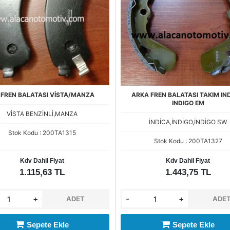
 FREN BALATASI VİSTA/MANZA
ARKA FREN BALATASI TAKIM IN
INDIGO EM
VİSTA BENZİNLİ,MANZA
İNDİCA,İNDİGO,İNDİGO SW
Stok Kodu : 200TA1315
Stok Kodu : 200TA1327
Kdv Dahil Fiyat
Kdv Dahil Fiyat
1.115,63 TL
1.443,75 TL
+
-
+
ADET
ADE
Sepete Ekle
Sepete Ekle