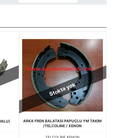
Stokta yok
ARKA FREN BALATASI PAPUÇLU YM TAKIM
UKLU)
/TELCOLINE / XENON
TELCOLİNE,XENON