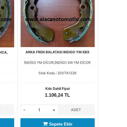
ARKA FREN BALATASI INDIGO YM KBX
DICA,
İNDİGO YM DİCOR,İNDİGO SW YM DİCOR
Stok Kodu : 200TA1326
Kdv Dahil Fiyat
1.106,24 TL
-
+
T
ADET
Sepete Ekle