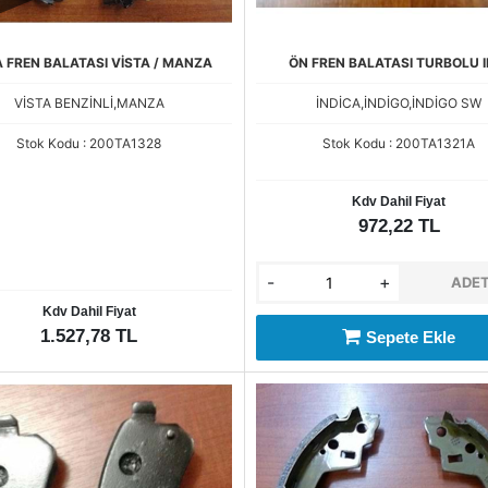
 FREN BALATASI VİSTA / MANZA
ÖN FREN BALATASI TURBOLU I
VİSTA BENZİNLİ,MANZA
İNDİCA,İNDİGO,İNDİGO SW
Stok Kodu : 200TA1328
Stok Kodu : 200TA1321A
Kdv Dahil Fiyat
972,22 TL
-
+
ADE
Kdv Dahil Fiyat
1.527,78 TL
Sepete Ekle