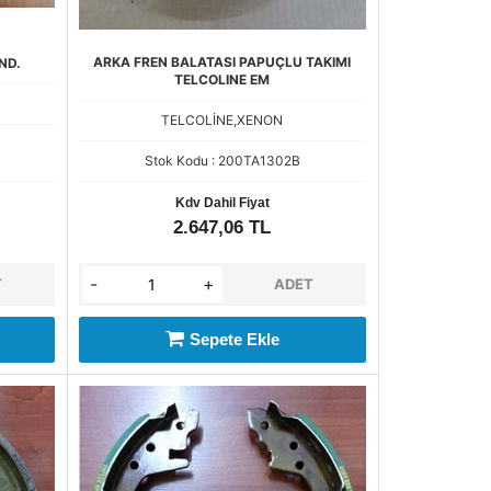
ARKA FREN BALATASI PAPUÇLU TAKIMI
ND.
TELCOLINE EM
TELCOLİNE,XENON
Stok Kodu : 200TA1302B
Kdv Dahil Fiyat
2.647,06 TL
-
+
T
ADET
Sepete Ekle