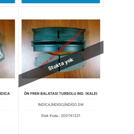
Stokta yok
NDICA
ÖN FREN BALATASI TURBOLU IND. (KALE)
İNDİCA,İNDİGO,İNDİGO SW
Stok Kodu : 200TA1321