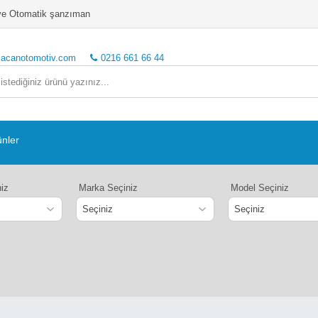
o ve Otomatik şanzıman
lacanotomotiv.com
0216 661 66 44
ünler
niz
Marka Seçiniz
Model Seçiniz