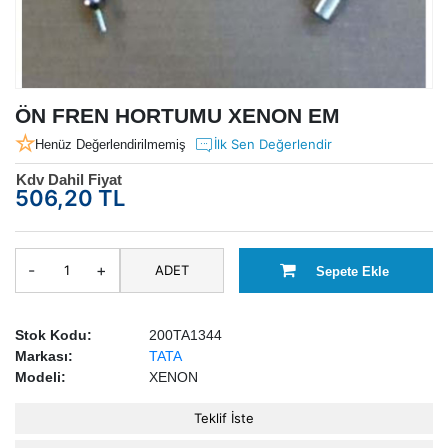
ÖN FREN HORTUMU XENON EM
İlk Sen Değerlendir
Henüz Değerlendirilmemiş
Kdv Dahil Fiyat
506,20 TL
-
+
ADET
Sepete Ekle
Stok Kodu:
200TA1344
Markası:
TATA
Modeli:
XENON
Teklif İste