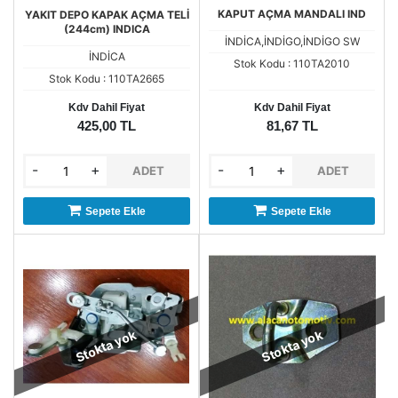
KAPUT AÇMA MANDALI IND
YAKIT DEPO KAPAK AÇMA TELİ
(244cm) INDICA
İNDİCA,İNDİGO,İNDİGO SW
İNDİCA
Stok Kodu : 110TA2010
Stok Kodu : 110TA2665
Kdv Dahil Fiyat
Kdv Dahil Fiyat
425,00 TL
81,67 TL
-
+
-
+
ADET
ADET
Sepete Ekle
Sepete Ekle
Stokta yok
Stokta yok