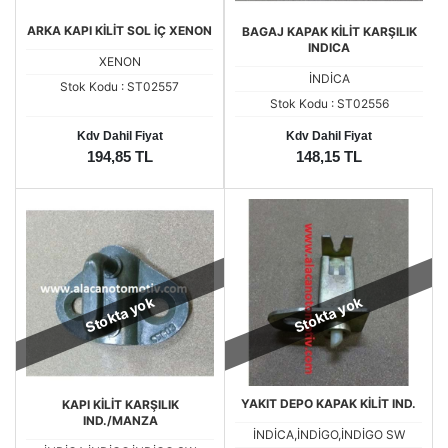
ARKA KAPI KİLİT SOL İÇ XENON
BAGAJ KAPAK KİLİT KARŞILIK
INDICA
XENON
İNDİCA
Stok Kodu : ST02557
Stok Kodu : ST02556
Kdv Dahil Fiyat
Kdv Dahil Fiyat
194,85 TL
148,15 TL
Stokta yok
Stokta yok
YAKIT DEPO KAPAK KİLİT IND.
KAPI KİLİT KARŞILIK
IND./MANZA
İNDİCA,İNDİGO,İNDİGO SW