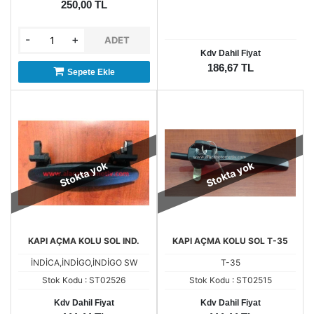
250,00 TL
-
+
ADET
Kdv Dahil Fiyat
186,67 TL
Sepete Ekle
Stokta yok
Stokta yok
KAPI AÇMA KOLU SOL IND.
KAPI AÇMA KOLU SOL T-35
İNDİCA,İNDİGO,İNDİGO SW
T-35
Stok Kodu : ST02526
Stok Kodu : ST02515
Kdv Dahil Fiyat
Kdv Dahil Fiyat