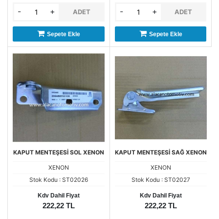
-
+
-
+
ADET
ADET
Sepete Ekle
Sepete Ekle
KAPUT MENTEŞESİ SOL XENON
KAPUT MENTEŞESİ SAĞ XENON
XENON
XENON
Stok Kodu : ST02026
Stok Kodu : ST02027
Kdv Dahil Fiyat
Kdv Dahil Fiyat
222,22 TL
222,22 TL