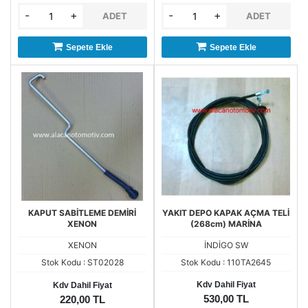
-
+
-
+
ADET
ADET
Sepete Ekle
Sepete Ekle
KAPUT SABİTLEME DEMİRİ
YAKIT DEPO KAPAK AÇMA TELİ
XENON
(268cm) MARİNA
XENON
İNDİGO SW
Stok Kodu : ST02028
Stok Kodu : 110TA2645
Kdv Dahil Fiyat
Kdv Dahil Fiyat
530,00 TL
220,00 TL