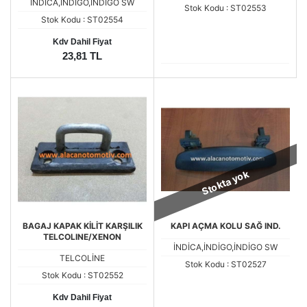
İNDİCA,İNDİGO,İNDİGO SW
Stok Kodu : ST02553
Stok Kodu : ST02554
Kdv Dahil Fiyat
23,81 TL
Stokta yok
BAGAJ KAPAK KİLİT KARŞILIK
KAPI AÇMA KOLU SAĞ IND.
TELCOLINE/XENON
İNDİCA,İNDİGO,İNDİGO SW
TELCOLİNE
Stok Kodu : ST02527
Stok Kodu : ST02552
Kdv Dahil Fiyat