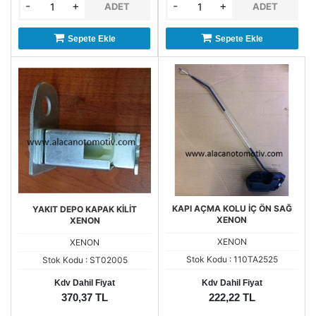
-
+
-
+
ADET
ADET
Sepete Ekle
Sepete Ekle
KAPI AÇMA KOLU İÇ ÖN SAĞ
YAKIT DEPO KAPAK KİLİT
XENON
XENON
XENON
XENON
Stok Kodu : 110TA2525
Stok Kodu : ST02005
Kdv Dahil Fiyat
Kdv Dahil Fiyat
370,37 TL
222,22 TL