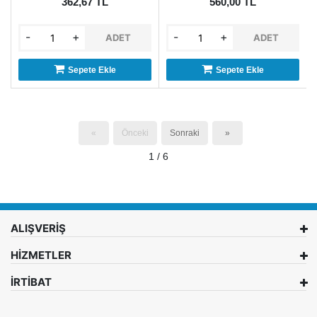
362,67 TL
560,00 TL
-
+
-
+
ADET
ADET
Sepete Ekle
Sepete Ekle
«
Önceki
Sonraki
»
1 / 6
ALIŞVERİŞ
HİZMETLER
İRTİBAT