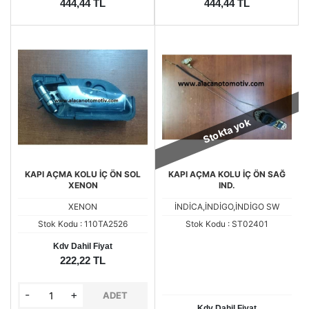
444,44 TL
444,44 TL
Stokta yok
KAPI AÇMA KOLU İÇ ÖN SOL
KAPI AÇMA KOLU İÇ ÖN SAĞ
XENON
IND.
XENON
İNDİCA,İNDİGO,İNDİGO SW
Stok Kodu : 110TA2526
Stok Kodu : ST02401
Kdv Dahil Fiyat
222,22 TL
-
+
ADET
Kdv Dahil Fiyat