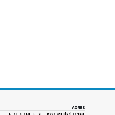
ADRES
FERHATPAŞA MH. 16. SK. NO:36 ATAŞEHIR /İSTANBUL