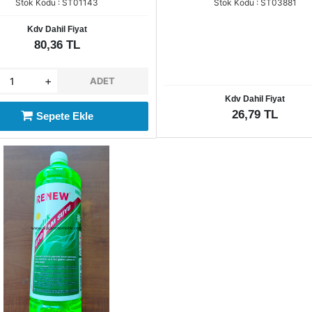
Stok Kodu : ST01143
Stok Kodu : ST03881
Kdv Dahil Fiyat
80,36 TL
+
ADET
Kdv Dahil Fiyat
26,79 TL
Sepete Ekle