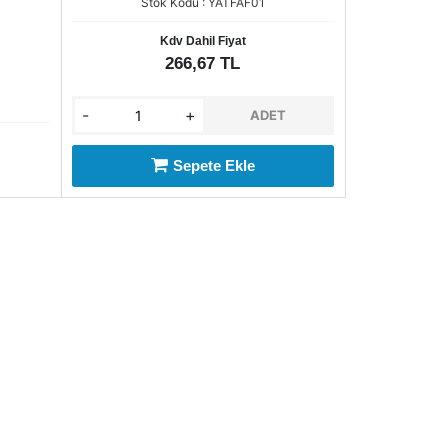
Stok Kodu : YATFAF01
Kdv Dahil Fiyat
266,67 TL
-
+
ADET
Sepete Ekle