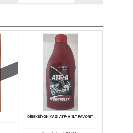
DİREKSİYON YAĞI ATF-A 1LT FAVORIT