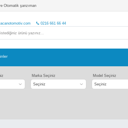
o ve Otomatik şanzıman
lacanotomotiv.com
0216 661 66 44
ünler
niz
Marka Seçiniz
Model Seçiniz