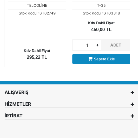
TELCOLİNE
T-35
Stok Kodu : ST02749
Stok Kodu : ST03318
Kdv Dahil Fiyat
450,00 TL
-
+
ADET
Kdv Dahil Fiyat
295,22 TL
Sepete Ekle
ALIŞVERİŞ
HİZMETLER
İRTİBAT