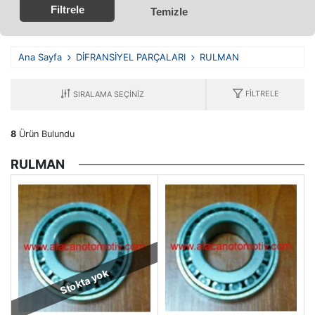
Filtrele
Temizle
Ana Sayfa
DİFRANSİYEL PARÇALARI
RULMAN
FILTRELE
8
Ürün Bulundu
RULMAN
Stokta yok