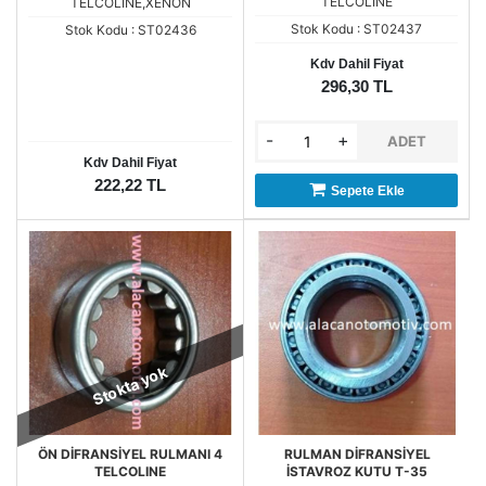
TELCOLİNE
TELCOLİNE,XENON
Stok Kodu : ST02437
Stok Kodu : ST02436
Kdv Dahil Fiyat
296,30 TL
-
+
ADET
Kdv Dahil Fiyat
222,22 TL
Sepete Ekle
Stokta yok
ÖN DİFRANSİYEL RULMANI 4
RULMAN DİFRANSİYEL
TELCOLINE
İSTAVROZ KUTU T-35