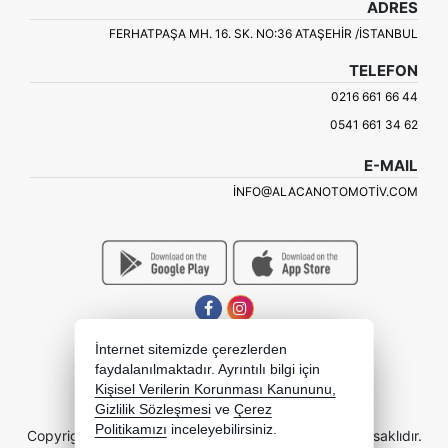
ADRES
FERHATPAŞA MH. 16. SK. NO:36 ATAŞEHIR /İSTANBUL
TELEFON
0216 661 66 44
0541 661 34 62
E-MAIL
INFO@ALACANOTOMOTIV.COM
İnternet sitemizde çerezlerden
faydalanılmaktadır. Ayrıntılı bilgi için
Kişisel Verilerin Korunması Kanununu,
Gizlilik Sözleşmesi
ve
Çerez
Politikamızı
inceleyebilirsiniz.
Copyright 2026 alacanotomotiv.com.tr - Tüm hakları saklıdır.