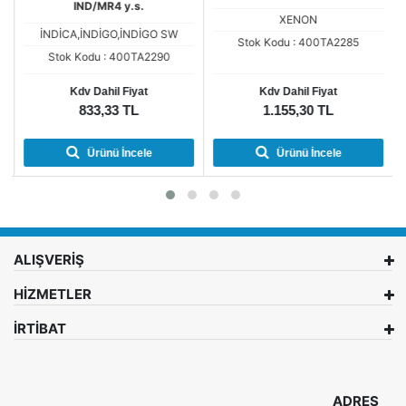
IND/MR4 y.s.
XENON
İNDİCA,İNDİGO,İNDİGO SW
Stok Kodu : 400TA2285
Stok Kodu : 400TA2290
Kdv Dahil Fiyat
Kdv Dahil Fiyat
833,33 TL
1.155,30 TL
Ürünü İncele
Ürünü İncele
ALIŞVERİŞ
HİZMETLER
İRTİBAT
ADRES