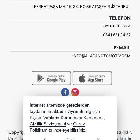
FERHATPAŞA MH. 16. SK. NO:36 ATAŞEHIR /İSTANBUL
TELEFON
0216 661 66 44
0541 661 34 62
E-MAIL
INFO@ALACANOTOMOTIV.COM
İnternet sitemizde çerezlerden
faydalanılmaktadır. Ayrıntılı bilgi için
Kişisel Verilerin Korunması Kanununu,
Gizlilik Sözleşmesi
ve
Çerez
Politikamızı
inceleyebilirsiniz.
Copyright 2026 alacanotomotiv.com.tr - Tüm hakları saklıdır.
Kredi kartı bilgileriniz 256bit SSL sertifikası ile korunmaktadır.