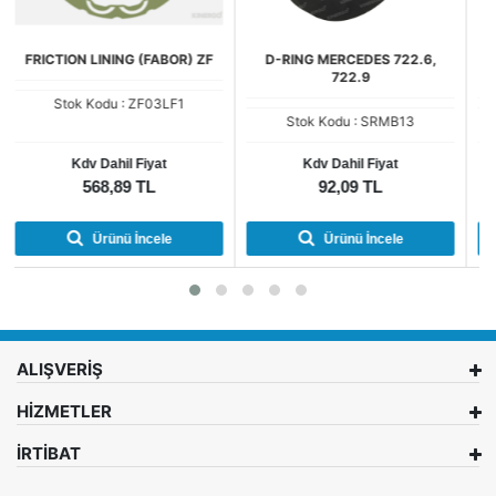
F
D-RING MERCEDES 722.6,
BALATALI ÇELİK PLATE FABOR
722.9
(28) 722.9 LATE
Stok Kodu : SRMB13
Stok Kodu : FMB04F1-28
Kdv Dahil Fiyat
Kdv Dahil Fiyat
92,09 TL
434,20 TL
Ürünü İncele
Ürünü İncele
ALIŞVERİŞ
HİZMETLER
İRTİBAT