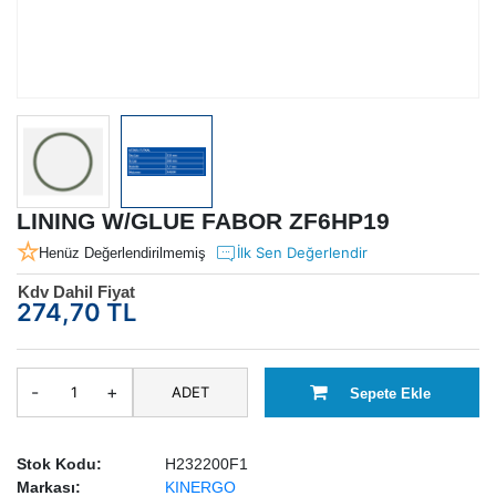
LINING W/GLUE FABOR ZF6HP19
İlk Sen Değerlendir
Henüz Değerlendirilmemiş
Kdv Dahil Fiyat
274,70 TL
-
+
ADET
Sepete Ekle
Stok Kodu:
H232200F1
Markası:
KINERGO