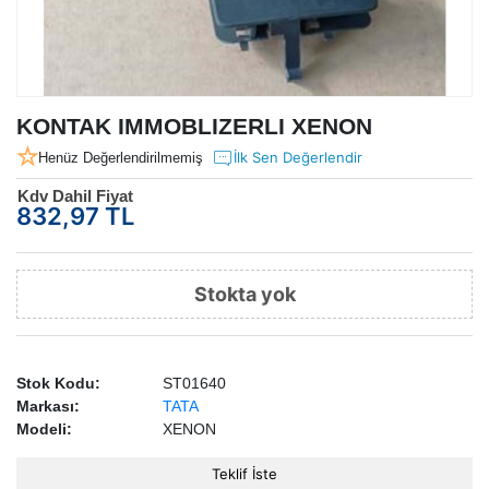
KONTAK IMMOBLIZERLI XENON
İlk Sen Değerlendir
Henüz Değerlendirilmemiş
Kdv Dahil Fiyat
832,97 TL
Stokta yok
Stok Kodu:
ST01640
Markası:
TATA
Modeli:
XENON
Teklif İste